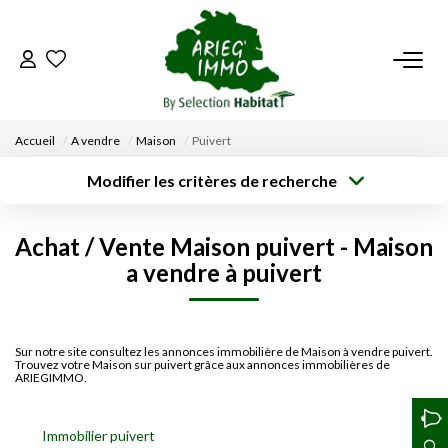
ACCUEIL
Accueil
A vendre
Maison
Puivert
NOS BIENS
Modifier les critères de recherche
Type de
Localisation
transaction
Acheter
Saisissez la ville
VENDRE UN BIEN
Achat / Vente Maison puivert - Maison
Type de bien
Surface min
Budget max
Sélectionnez...
a vendre à puivert
DÉPOSEZ VOTRE RECHERCHE
Créer une
Rayon
Plus de critères
alerte
NOUS REJOINDRE
Sur notre site consultez les annonces immobilière de Maison à vendre puivert.
Trouvez votre Maison sur puivert grâce aux annonces immobilières de
ARIEGIMMO.
CONTACT
Immobilier puivert
EN