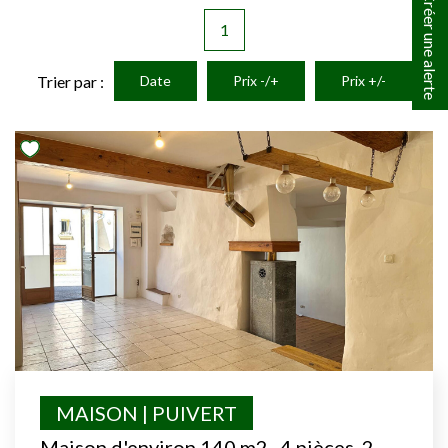
Créer une alerte
1
Trier par :
Date
Prix -/+
Prix +/-
MAISON | PUIVERT
Maison d'environ 140 m2 , 4 pièces, 2