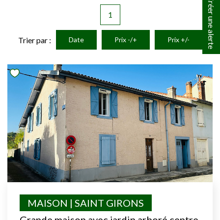
Créer une alerte
1
Trier par :
Date
Prix -/+
Prix +/-
MAISON | SAINT GIRONS
Grande maison avec jardin arboré centre