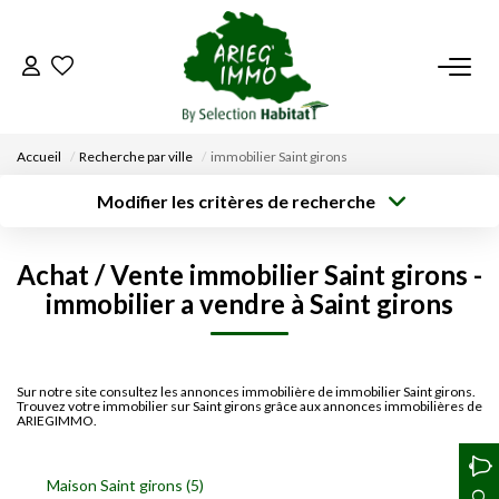
ACCUEIL
Accueil
Recherche par ville
immobilier Saint girons
NOS BIENS
Modifier les critères de recherche
Type de
Localisation
transaction
Acheter
Saisissez la ville
VENDRE UN BIEN
Achat / Vente immobilier Saint girons -
Type de bien
Surface min
Budget max
Sélectionnez...
immobilier a vendre à Saint girons
DÉPOSEZ VOTRE RECHERCHE
Créer une
Rayon
Plus de critères
alerte
NOUS REJOINDRE
Sur notre site consultez les annonces immobilière de immobilier Saint girons.
Trouvez votre immobilier sur Saint girons grâce aux annonces immobilières de
ARIEGIMMO.
CONTACT
Maison Saint girons (5)
EN