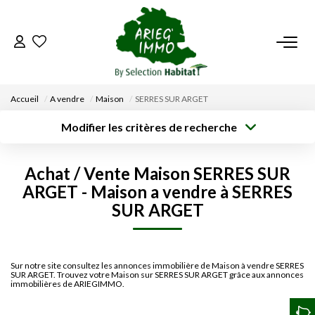
ACCUEIL
Accueil
A vendre
Maison
SERRES SUR ARGET
NOS BIENS
Modifier les critères de recherche
Type de
Localisation
transaction
Acheter
Saisissez la ville
VENDRE UN BIEN
Achat / Vente Maison SERRES SUR
Type de bien
Surface min
Budget max
ARGET - Maison a vendre à SERRES
Sélectionnez...
DÉPOSEZ VOTRE RECHERCHE
SUR ARGET
Créer une
Rayon
Plus de critères
alerte
NOUS REJOINDRE
Sur notre site consultez les annonces immobilière de Maison à vendre SERRES
SUR ARGET. Trouvez votre Maison sur SERRES SUR ARGET grâce aux annonces
CONTACT
immobilières de ARIEGIMMO.
EN