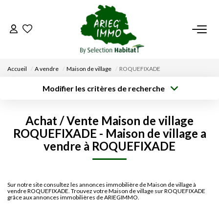
ACCUEIL
Accueil
A vendre
Maison de village
ROQUEFIXADE
NOS BIENS
Modifier les critères de recherche
Type de
Localisation
transaction
Acheter
Saisissez la ville
VENDRE UN BIEN
Achat / Vente Maison de village
Type de bien
Surface min
Budget max
ROQUEFIXADE - Maison de village a
Sélectionnez...
DÉPOSEZ VOTRE RECHERCHE
vendre à ROQUEFIXADE
Créer une
Rayon
Plus de critères
alerte
NOUS REJOINDRE
Sur notre site consultez les annonces immobilière de Maison de village à
vendre ROQUEFIXADE. Trouvez votre Maison de village sur ROQUEFIXADE
CONTACT
grâce aux annonces immobilières de ARIEGIMMO.
EN