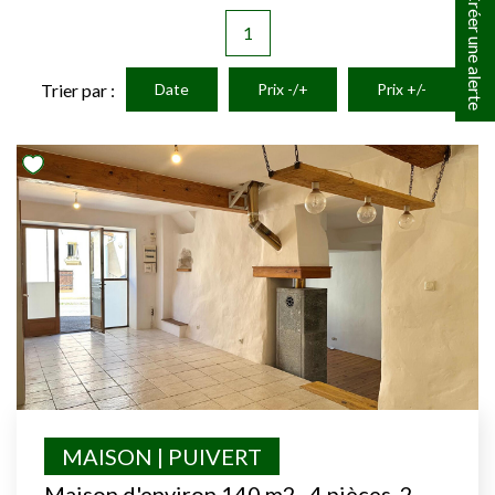
Créer une alerte
1
Trier par :
Date
Prix -/+
Prix +/-
MAISON | PUIVERT
Maison d'environ 140 m2 , 4 pièces, 2