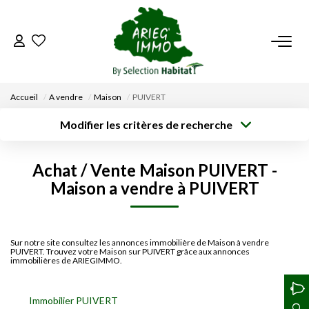
ACCUEIL
Accueil
A vendre
Maison
PUIVERT
NOS BIENS
Modifier les critères de recherche
Type de
Localisation
transaction
Acheter
Saisissez la ville
VENDRE UN BIEN
Achat / Vente Maison PUIVERT -
Type de bien
Surface min
Budget max
Sélectionnez...
Maison a vendre à PUIVERT
DÉPOSEZ VOTRE RECHERCHE
Créer une
Rayon
Plus de critères
alerte
NOUS REJOINDRE
Sur notre site consultez les annonces immobilière de Maison à vendre
PUIVERT. Trouvez votre Maison sur PUIVERT grâce aux annonces
immobilières de ARIEGIMMO.
CONTACT
Immobilier PUIVERT
EN