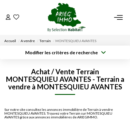
ACCUEIL
Accueil
A vendre
Terrain
MONTESQUIEU AVANTES
NOS BIENS
Modifier les critères de recherche
Type de
Localisation
transaction
Acheter
Saisissez la ville
VENDRE UN BIEN
Achat / Vente Terrain
Type de bien
Surface min
Budget max
MONTESQUIEU AVANTES - Terrain a
Sélectionnez...
DÉPOSEZ VOTRE RECHERCHE
vendre à MONTESQUIEU AVANTES
Créer une
Rayon
Plus de critères
alerte
NOUS REJOINDRE
Sur notre site consultez les annonces immobilière de Terrain à vendre
MONTESQUIEU AVANTES. Trouvez votre Terrain sur MONTESQUIEU
CONTACT
AVANTES grâce aux annonces immobilières de ARIEGIMMO.
EN