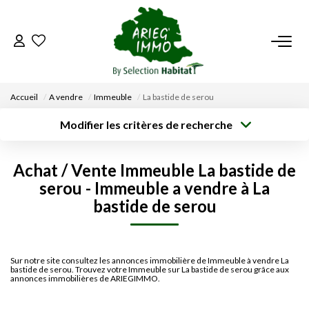
ACCUEIL
Accueil
A vendre
Immeuble
La bastide de serou
NOS BIENS
Modifier les critères de recherche
Type de
Localisation
transaction
Acheter
Saisissez la ville
VENDRE UN BIEN
Achat / Vente Immeuble La bastide de
Type de bien
Surface min
Budget max
Sélectionnez...
serou - Immeuble a vendre à La
DÉPOSEZ VOTRE RECHERCHE
bastide de serou
Créer une
Rayon
Plus de critères
alerte
NOUS REJOINDRE
Sur notre site consultez les annonces immobilière de Immeuble à vendre La
bastide de serou. Trouvez votre Immeuble sur La bastide de serou grâce aux
CONTACT
annonces immobilières de ARIEGIMMO.
EN