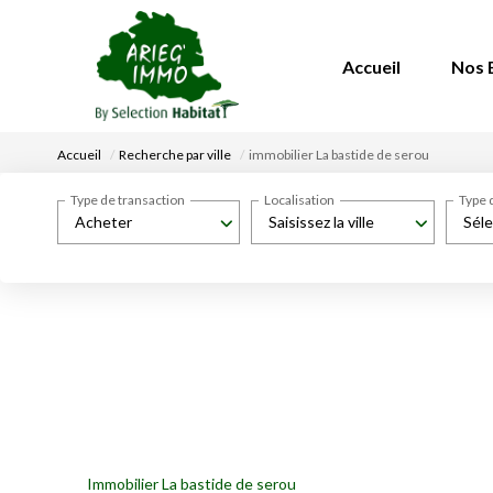
Accueil
Nos 
Accueil
Recherche par ville
immobilier La bastide de serou
Type de transaction
Localisation
Type 
Acheter
Saisissez la ville
Séle
Immobilier La bastide de serou