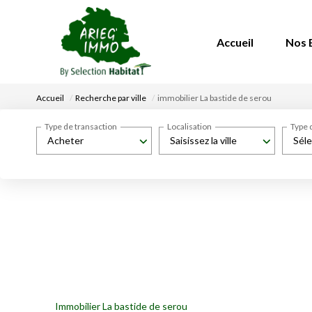
Accueil
Nos 
Accueil
Recherche par ville
immobilier La bastide de serou
Type de transaction
Localisation
Type 
Acheter
Saisissez la ville
Séle
Immobilier La bastide de serou