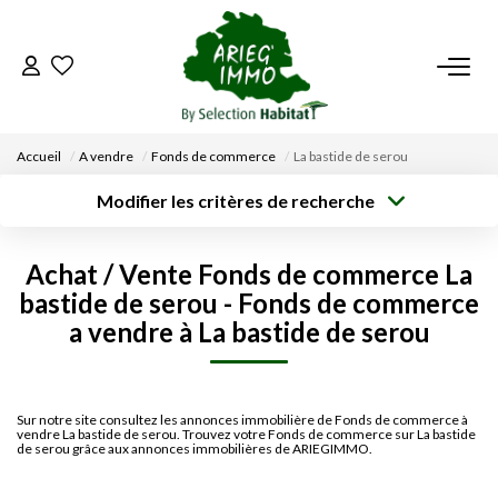
ACCUEIL
Accueil
A vendre
Fonds de commerce
La bastide de serou
NOS BIENS
Modifier les critères de recherche
Type de
Localisation
transaction
Acheter
Saisissez la ville
VENDRE UN BIEN
Achat / Vente Fonds de commerce La
Type de bien
Surface min
Budget max
bastide de serou - Fonds de commerce
Sélectionnez...
DÉPOSEZ VOTRE RECHERCHE
a vendre à La bastide de serou
Créer une
Rayon
Plus de critères
alerte
NOUS REJOINDRE
Sur notre site consultez les annonces immobilière de Fonds de commerce à
vendre La bastide de serou. Trouvez votre Fonds de commerce sur La bastide
CONTACT
de serou grâce aux annonces immobilières de ARIEGIMMO.
EN