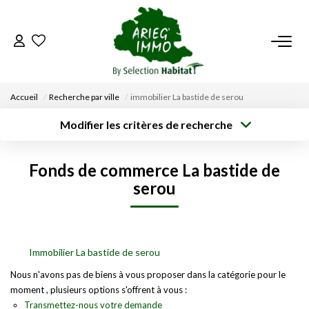
ACCUEIL
Accueil
Recherche par ville
immobilier La bastide de serou
NOS BIENS
Modifier les critères de recherche
Type de
Localisation
transaction
Acheter
Saisissez la ville
VENDRE UN BIEN
Fonds de commerce La bastide de
Type de bien
Surface min
Budget max
Sélectionnez...
serou
DÉPOSEZ VOTRE RECHERCHE
Créer une
Rayon
Plus de critères
alerte
NOUS REJOINDRE
Immobilier La bastide de serou
CONTACT
Nous n'avons pas de biens à vous proposer dans la catégorie pour le
moment , plusieurs options s'offrent à vous :
Transmettez-nous votre demande
EN