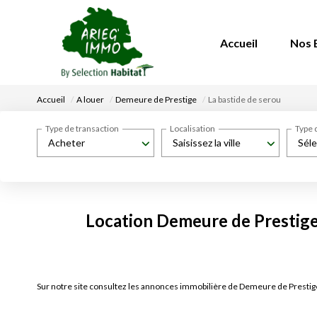
Accueil
Nos 
Accueil
A louer
Demeure de Prestige
La bastide de serou
Type de transaction
Localisation
Type 
Acheter
Saisissez la ville
Séle
Location Demeure de Prestige 
Sur notre site consultez les annonces immobilière de Demeure de Prestig