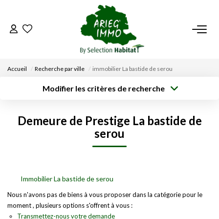
ACCUEIL
Accueil
Recherche par ville
immobilier La bastide de serou
NOS BIENS
Modifier les critères de recherche
Type de
Localisation
transaction
Acheter
Saisissez la ville
VENDRE UN BIEN
Demeure de Prestige La bastide de
Type de bien
Surface min
Budget max
Sélectionnez...
serou
DÉPOSEZ VOTRE RECHERCHE
Créer une
Rayon
Plus de critères
alerte
NOUS REJOINDRE
Immobilier La bastide de serou
CONTACT
Nous n'avons pas de biens à vous proposer dans la catégorie pour le
moment , plusieurs options s'offrent à vous :
Transmettez-nous votre demande
EN