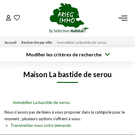
ACCUEIL
Accueil
Recherche par ville
immobilier La bastide de serou
NOS BIENS
Modifier les critères de recherche
Type de
Localisation
transaction
Acheter
Saisissez la ville
VENDRE UN BIEN
Maison La bastide de serou
Type de bien
Surface min
Budget max
Sélectionnez...
DÉPOSEZ VOTRE RECHERCHE
Créer une
Rayon
Plus de critères
alerte
NOUS REJOINDRE
Immobilier La bastide de serou
Nous n'avons pas de biens à vous proposer dans la catégorie pour le
moment , plusieurs options s'offrent à vous :
CONTACT
Transmettez-nous votre demande
EN