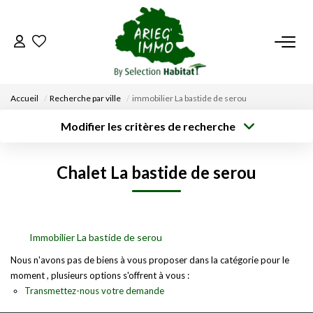
ACCUEIL
Accueil
Recherche par ville
immobilier La bastide de serou
NOS BIENS
Modifier les critères de recherche
Type de
Localisation
transaction
Acheter
Saisissez la ville
VENDRE UN BIEN
Chalet La bastide de serou
Type de bien
Surface min
Budget max
Sélectionnez...
DÉPOSEZ VOTRE RECHERCHE
Créer une
Rayon
Plus de critères
alerte
NOUS REJOINDRE
Immobilier La bastide de serou
Nous n'avons pas de biens à vous proposer dans la catégorie pour le
moment , plusieurs options s'offrent à vous :
CONTACT
Transmettez-nous votre demande
EN