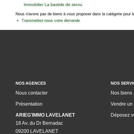
Immobilier La bastide de serou
Nous n'avons pas de biens à vous proposer dans la catégorie pour le
Transmettez-nous votre demande
NOS AGENCES
NOS SERVI
Nous contacter
Nos biens
Présentation
Vendre un 
ARIEG'IMMO LAVELANET
Déposez vo
18 Av. du Dr Bernadac
09200 LAVELANET