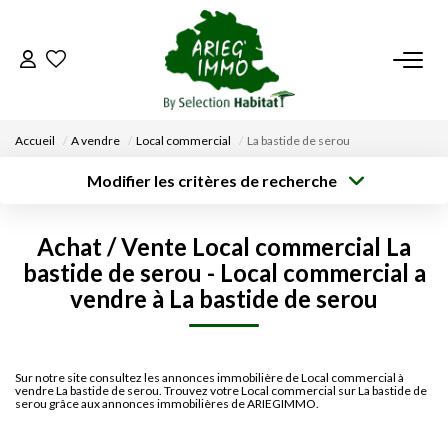
ACCUEIL
Accueil
A vendre
Local commercial
La bastide de serou
NOS BIENS
Modifier les critères de recherche
Type de
Localisation
transaction
Acheter
Saisissez la ville
VENDRE UN BIEN
Achat / Vente Local commercial La
Type de bien
Surface min
Budget max
bastide de serou - Local commercial a
Sélectionnez...
DÉPOSEZ VOTRE RECHERCHE
vendre à La bastide de serou
Créer une
Rayon
Plus de critères
alerte
NOUS REJOINDRE
Sur notre site consultez les annonces immobilière de Local commercial à
vendre La bastide de serou. Trouvez votre Local commercial sur La bastide de
CONTACT
serou grâce aux annonces immobilières de ARIEGIMMO.
EN