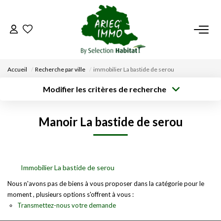
ACCUEIL
Accueil
Recherche par ville
immobilier La bastide de serou
NOS BIENS
Modifier les critères de recherche
Type de
Localisation
transaction
Acheter
Saisissez la ville
VENDRE UN BIEN
Manoir La bastide de serou
Type de bien
Surface min
Budget max
Sélectionnez...
DÉPOSEZ VOTRE RECHERCHE
Créer une
Rayon
Plus de critères
alerte
NOUS REJOINDRE
Immobilier La bastide de serou
Nous n'avons pas de biens à vous proposer dans la catégorie pour le
moment , plusieurs options s'offrent à vous :
CONTACT
Transmettez-nous votre demande
EN