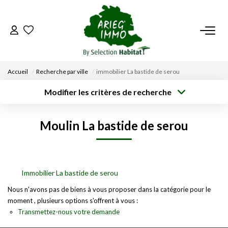
ACCUEIL
Accueil
Recherche par ville
immobilier La bastide de serou
NOS BIENS
Modifier les critères de recherche
Type de
Localisation
transaction
Acheter
Saisissez la ville
VENDRE UN BIEN
Moulin La bastide de serou
Type de bien
Surface min
Budget max
Sélectionnez...
DÉPOSEZ VOTRE RECHERCHE
Créer une
Rayon
Plus de critères
alerte
NOUS REJOINDRE
Immobilier La bastide de serou
Nous n'avons pas de biens à vous proposer dans la catégorie pour le
moment , plusieurs options s'offrent à vous :
CONTACT
Transmettez-nous votre demande
EN