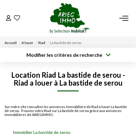
ACCUEIL
Accueil
A louer
Riad
La bastide de serou
NOS BIENS
Modifier les critères de recherche
Type de
Localisation
transaction
Acheter
Saisissez la ville
VENDRE UN BIEN
Location Riad La bastide de serou -
Type de bien
Surface min
Budget max
Sélectionnez...
Riad a louer à La bastide de serou
DÉPOSEZ VOTRE RECHERCHE
Créer une
Rayon
Plus de critères
alerte
NOUS REJOINDRE
Sur notre site consultez les annonces immobilière de Riad à louer La bastide
de serou. Trouvez votre Riad sur La bastide de serou grâce aux annonces
immobilières de ARIEGIMMO.
CONTACT
Immobilier La bastide de serou
EN