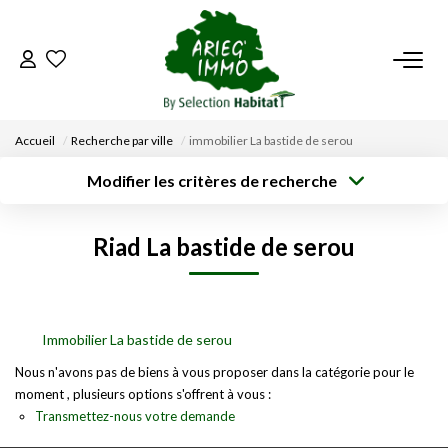
ACCUEIL
Accueil
Recherche par ville
immobilier La bastide de serou
NOS BIENS
Modifier les critères de recherche
Type de
Localisation
transaction
Acheter
Saisissez la ville
VENDRE UN BIEN
Riad La bastide de serou
Type de bien
Surface min
Budget max
Sélectionnez...
DÉPOSEZ VOTRE RECHERCHE
Créer une
Rayon
Plus de critères
alerte
NOUS REJOINDRE
Immobilier La bastide de serou
Nous n'avons pas de biens à vous proposer dans la catégorie pour le
moment , plusieurs options s'offrent à vous :
CONTACT
Transmettez-nous votre demande
EN