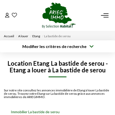
ACCUEIL
Accueil
A louer
Etang
La bastide de serou
NOS BIENS
Modifier les critères de recherche
Type de
Localisation
transaction
Acheter
Saisissez la ville
VENDRE UN BIEN
Location Etang La bastide de serou -
Type de bien
Surface min
Budget max
Etang a louer à La bastide de serou
Sélectionnez...
DÉPOSEZ VOTRE RECHERCHE
Créer une
Rayon
Plus de critères
alerte
NOUS REJOINDRE
Sur notre site consultez les annonces immobilière de Etang à louer La bastide
de serou. Trouvez votre Etang sur La bastide de serou grâce aux annonces
immobilières de ARIEGIMMO.
CONTACT
Immobilier La bastide de serou
EN