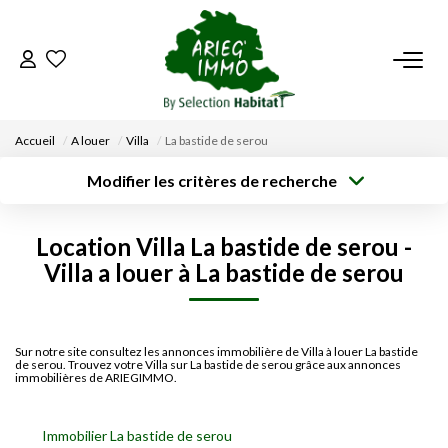
ACCUEIL
Accueil
A louer
Villa
La bastide de serou
NOS BIENS
Modifier les critères de recherche
Type de
Localisation
transaction
Acheter
Saisissez la ville
VENDRE UN BIEN
Location Villa La bastide de serou -
Type de bien
Surface min
Budget max
Sélectionnez...
Villa a louer à La bastide de serou
DÉPOSEZ VOTRE RECHERCHE
Créer une
Rayon
Plus de critères
alerte
NOUS REJOINDRE
Sur notre site consultez les annonces immobilière de Villa à louer La bastide
de serou. Trouvez votre Villa sur La bastide de serou grâce aux annonces
immobilières de ARIEGIMMO.
CONTACT
Immobilier La bastide de serou
EN