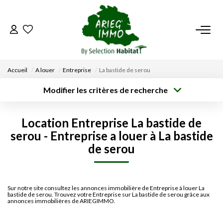
ACCUEIL
Accueil
A louer
Entreprise
La bastide de serou
NOS BIENS
Modifier les critères de recherche
Type de
Localisation
transaction
Acheter
Saisissez la ville
VENDRE UN BIEN
Location Entreprise La bastide de
Type de bien
Surface min
Budget max
serou - Entreprise a louer à La bastide
Sélectionnez...
DÉPOSEZ VOTRE RECHERCHE
de serou
Créer une
Rayon
Plus de critères
alerte
NOUS REJOINDRE
Sur notre site consultez les annonces immobilière de Entreprise à louer La
bastide de serou. Trouvez votre Entreprise sur La bastide de serou grâce aux
CONTACT
annonces immobilières de ARIEGIMMO.
EN