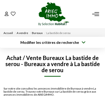
ACCUEIL
Accueil
A vendre
Bureaux
La bastide de serou
NOS BIENS
Modifier les critères de recherche
Type de
Localisation
transaction
Acheter
Saisissez la ville
VENDRE UN BIEN
Achat / Vente Bureaux La bastide de
Type de bien
Surface min
Budget max
serou - Bureaux a vendre à La bastide
Sélectionnez...
DÉPOSEZ VOTRE RECHERCHE
de serou
Créer une
Rayon
Plus de critères
alerte
NOUS REJOINDRE
Sur notre site consultez les annonces immobilière de Bureaux à vendre La
bastide de serou. Trouvez votre Bureaux sur La bastide de serou grâce aux
CONTACT
annonces immobilières de ARIEGIMMO.
EN