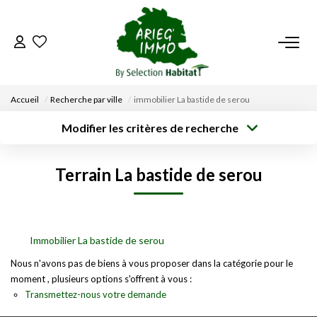
ACCUEIL
Accueil
Recherche par ville
immobilier La bastide de serou
NOS BIENS
Modifier les critères de recherche
Type de
Localisation
transaction
Acheter
Saisissez la ville
VENDRE UN BIEN
Terrain La bastide de serou
Type de bien
Surface min
Budget max
Sélectionnez...
DÉPOSEZ VOTRE RECHERCHE
Créer une
Rayon
Plus de critères
alerte
NOUS REJOINDRE
Immobilier La bastide de serou
Nous n'avons pas de biens à vous proposer dans la catégorie pour le
moment , plusieurs options s'offrent à vous :
CONTACT
Transmettez-nous votre demande
EN