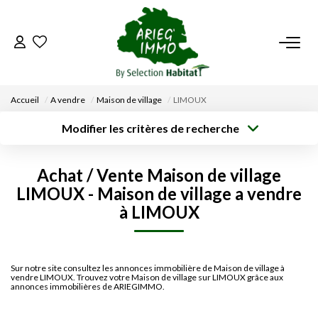
ACCUEIL
Accueil
A vendre
Maison de village
LIMOUX
NOS BIENS
Modifier les critères de recherche
Surface min
VENDRE UN BIEN
Localisation
Type de bien
Type de
Achat / Vente Maison de village
transaction
Rayon
Budget max
Plus de critères
LIMOUX - Maison de village a vendre
DÉPOSEZ VOTRE RECHERCHE
à LIMOUX
Créer une
alerte
NOUS REJOINDRE
Sur notre site consultez les annonces immobilière de Maison de village à
vendre LIMOUX. Trouvez votre Maison de village sur LIMOUX grâce aux
CONTACT
annonces immobilières de ARIEGIMMO.
EN