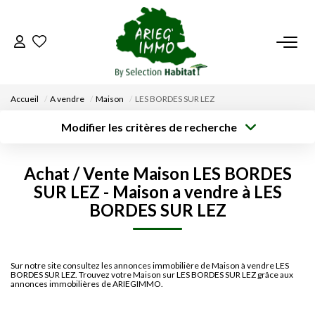
ACCUEIL
Accueil
A vendre
Maison
LES BORDES SUR LEZ
NOS BIENS
Modifier les critères de recherche
Type de
Localisation
transaction
Acheter
Saisissez la ville
VENDRE UN BIEN
Achat / Vente Maison LES BORDES
Type de bien
Surface min
Budget max
Sélectionnez...
SUR LEZ - Maison a vendre à LES
DÉPOSEZ VOTRE RECHERCHE
BORDES SUR LEZ
Créer une
Rayon
Plus de critères
alerte
NOUS REJOINDRE
Sur notre site consultez les annonces immobilière de Maison à vendre LES
BORDES SUR LEZ. Trouvez votre Maison sur LES BORDES SUR LEZ grâce aux
CONTACT
annonces immobilières de ARIEGIMMO.
EN