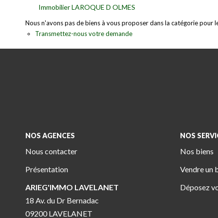
Immobilier LAROQUE D OLMES
Nous n'avons pas de biens à vous proposer dans la catégorie pour le 
Transmettez-nous votre demande
NOS AGENCES
NOS SERVI
Nous contacter
Nos biens
Présentation
Vendre un 
ARIEG'IMMO LAVELANET
Déposez vo
18 Av. du Dr Bernadac
09200 LAVELANET