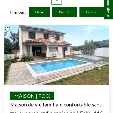
Créer une alerte
Trier par :
Date
Prix -/+
Prix +/-
MAISON | FOIX
Maison de vie familiale confortable sans
travaux avec jardin et piscine à Foix - 116