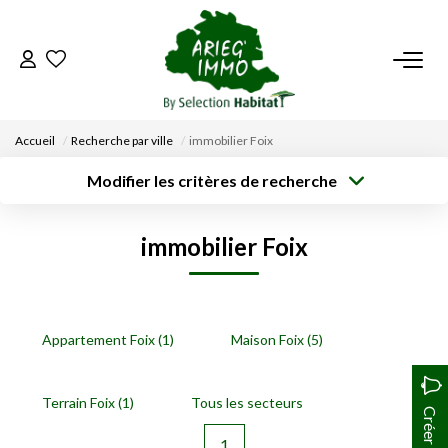
ACCUEIL
Accueil
Recherche par ville
immobilier Foix
NOS BIENS
Modifier les critères de recherche
Type de
Localisation
transaction
Acheter
Saisissez la ville
VENDRE UN BIEN
immobilier Foix
Type de bien
Surface min
Budget max
Sélectionnez...
DÉPOSEZ VOTRE RECHERCHE
Créer une
Rayon
Plus de critères
alerte
NOUS REJOINDRE
Appartement Foix (1)
Maison Foix (5)
CONTACT
Terrain Foix (1)
Tous les secteurs
EN
1