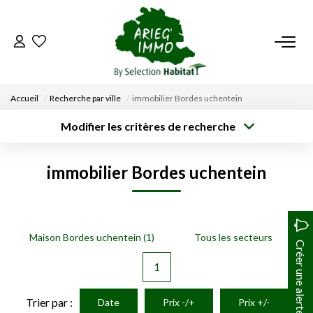
ACCUEIL
Accueil
Recherche par ville
immobilier Bordes uchentein
NOS BIENS
Modifier les critères de recherche
Type de
Localisation
transaction
Acheter
Saisissez la ville
VENDRE UN BIEN
immobilier Bordes uchentein
Type de bien
Surface min
Budget max
Sélectionnez...
DÉPOSEZ VOTRE RECHERCHE
Créer une
Rayon
Plus de critères
alerte
NOUS REJOINDRE
Maison Bordes uchentein (1)
Tous les secteurs
Créer une alerte
1
CONTACT
Trier par :
Date
Prix -/+
Prix +/-
EN