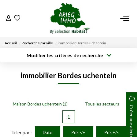
ACCUEIL
Accueil
Recherche par ville
immobilier Bordes uchentein
NOS BIENS
Modifier les critères de recherche
Type de
Localisation
transaction
Acheter
Saisissez la ville
VENDRE UN BIEN
immobilier Bordes uchentein
Type de bien
Surface min
Budget max
Sélectionnez...
DÉPOSEZ VOTRE RECHERCHE
Créer une
Rayon
Plus de critères
alerte
NOUS REJOINDRE
Maison Bordes uchentein (1)
Tous les secteurs
Créer une alerte
1
CONTACT
Trier par :
Date
Prix -/+
Prix +/-
EN