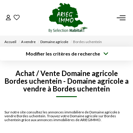
ACCUEIL
Accueil
A vendre
Domaine agricole
Bordes uchentein
NOS BIENS
Modifier les critères de recherche
Type de
Localisation
transaction
Acheter
Saisissez la ville
VENDRE UN BIEN
Achat / Vente Domaine agricole
Type de bien
Surface min
Budget max
Bordes uchentein - Domaine agricole a
Sélectionnez...
DÉPOSEZ VOTRE RECHERCHE
vendre à Bordes uchentein
Créer une
Rayon
Plus de critères
alerte
NOUS REJOINDRE
Sur notre site consultez les annonces immobilière de Domaine agricole à
vendre Bordes uchentein. Trouvez votre Domaine agricole sur Bordes
CONTACT
uchentein grâce aux annonces immobilières de ARIEGIMMO.
EN