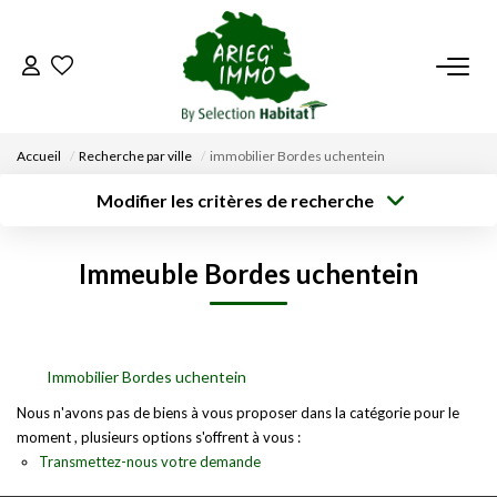
ACCUEIL
Accueil
Recherche par ville
immobilier Bordes uchentein
NOS BIENS
Modifier les critères de recherche
Type de
Localisation
transaction
Acheter
Saisissez la ville
VENDRE UN BIEN
Immeuble Bordes uchentein
Type de bien
Surface min
Budget max
Sélectionnez...
DÉPOSEZ VOTRE RECHERCHE
Créer une
Rayon
Plus de critères
alerte
NOUS REJOINDRE
Immobilier Bordes uchentein
Nous n'avons pas de biens à vous proposer dans la catégorie pour le
moment , plusieurs options s'offrent à vous :
CONTACT
Transmettez-nous votre demande
EN