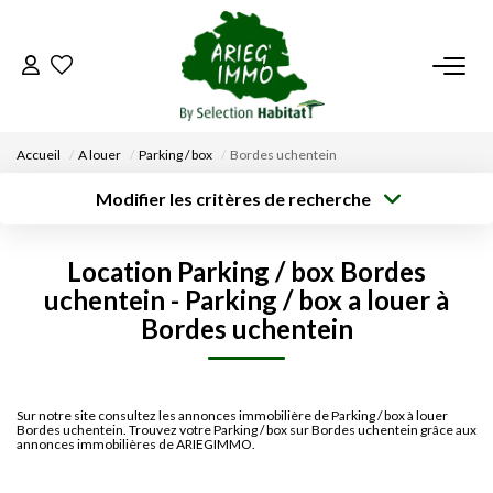
ACCUEIL
Accueil
A louer
Parking / box
Bordes uchentein
NOS BIENS
Modifier les critères de recherche
Type de
Localisation
transaction
Acheter
Saisissez la ville
VENDRE UN BIEN
Location Parking / box Bordes
Type de bien
Surface min
Budget max
uchentein - Parking / box a louer à
Sélectionnez...
DÉPOSEZ VOTRE RECHERCHE
Bordes uchentein
Créer une
Rayon
Plus de critères
alerte
NOUS REJOINDRE
Sur notre site consultez les annonces immobilière de Parking / box à louer
Bordes uchentein. Trouvez votre Parking / box sur Bordes uchentein grâce aux
CONTACT
annonces immobilières de ARIEGIMMO.
EN