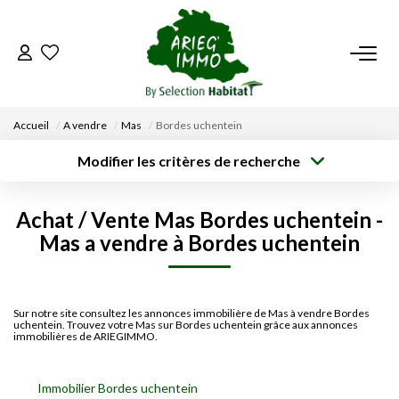
ACCUEIL
Accueil
A vendre
Mas
Bordes uchentein
NOS BIENS
Modifier les critères de recherche
Surface min
VENDRE UN BIEN
Localisation
Type de bien
Type de
Achat / Vente Mas Bordes uchentein -
transaction
Rayon
Budget max
Plus de critères
Mas a vendre à Bordes uchentein
DÉPOSEZ VOTRE RECHERCHE
Créer une
alerte
NOUS REJOINDRE
Sur notre site consultez les annonces immobilière de Mas à vendre Bordes
uchentein. Trouvez votre Mas sur Bordes uchentein grâce aux annonces
immobilières de ARIEGIMMO.
CONTACT
Immobilier Bordes uchentein
EN