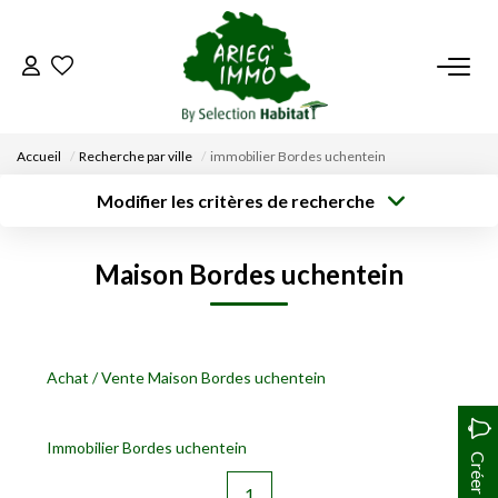
ACCUEIL
Accueil
Recherche par ville
immobilier Bordes uchentein
NOS BIENS
Modifier les critères de recherche
Type de
Localisation
transaction
Acheter
Saisissez la ville
VENDRE UN BIEN
Maison Bordes uchentein
Type de bien
Surface min
Budget max
Sélectionnez...
DÉPOSEZ VOTRE RECHERCHE
Créer une
Rayon
Plus de critères
alerte
NOUS REJOINDRE
Achat / Vente Maison Bordes uchentein
CONTACT
Immobilier Bordes uchentein
EN
1