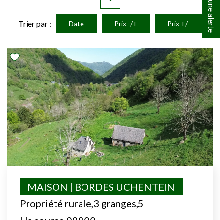
Créer une alerte
Trier par :
Date
Prix -/+
Prix +/-
MAISON | BORDES UCHENTEIN
Propriété rurale,3 granges,5
Ha,source,09800