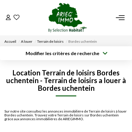
ACCUEIL
Accueil
A louer
Terrain de loisirs
Bordes uchentein
NOS BIENS
Modifier les critères de recherche
Type de
Localisation
transaction
Acheter
Saisissez la ville
VENDRE UN BIEN
Location Terrain de loisirs Bordes
Type de bien
Surface min
Budget max
uchentein - Terrain de loisirs a louer à
Sélectionnez...
DÉPOSEZ VOTRE RECHERCHE
Bordes uchentein
Créer une
Rayon
Plus de critères
alerte
NOUS REJOINDRE
Sur notre site consultez les annonces immobilière de Terrain de loisirs à louer
Bordes uchentein. Trouvez votre Terrain de loisirs sur Bordes uchentein
CONTACT
grâce aux annonces immobilières de ARIEGIMMO.
EN