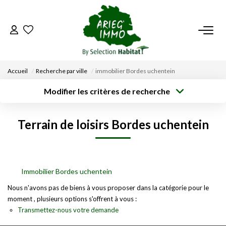
ACCUEIL
Accueil
Recherche par ville
immobilier Bordes uchentein
NOS BIENS
Modifier les critères de recherche
Type de
Localisation
transaction
Acheter
Saisissez la ville
VENDRE UN BIEN
Terrain de loisirs Bordes uchentein
Type de bien
Surface min
Budget max
Sélectionnez...
DÉPOSEZ VOTRE RECHERCHE
Créer une
Rayon
Plus de critères
alerte
NOUS REJOINDRE
Immobilier Bordes uchentein
Nous n'avons pas de biens à vous proposer dans la catégorie pour le
moment , plusieurs options s'offrent à vous :
CONTACT
Transmettez-nous votre demande
EN