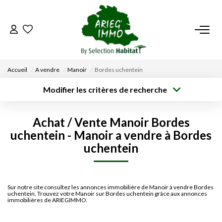
ACCUEIL
Accueil
A vendre
Manoir
Bordes uchentein
NOS BIENS
Modifier les critères de recherche
Type de
Localisation
transaction
Acheter
Saisissez la ville
VENDRE UN BIEN
Achat / Vente Manoir Bordes
Type de bien
Surface min
Budget max
uchentein - Manoir a vendre à Bordes
Sélectionnez...
DÉPOSEZ VOTRE RECHERCHE
uchentein
Créer une
Rayon
Plus de critères
alerte
NOUS REJOINDRE
Sur notre site consultez les annonces immobilière de Manoir à vendre Bordes
uchentein. Trouvez votre Manoir sur Bordes uchentein grâce aux annonces
CONTACT
immobilières de ARIEGIMMO.
EN