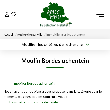
ACCUEIL
Accueil
Recherche par ville
immobilier Bordes uchentein
NOS BIENS
Modifier les critères de recherche
Surface min
VENDRE UN BIEN
Localisation
Type de bien
Type de
Moulin Bordes uchentein
transaction
Rayon
Budget max
Plus de critères
DÉPOSEZ VOTRE RECHERCHE
Créer une
alerte
NOUS REJOINDRE
Immobilier Bordes uchentein
Nous n'avons pas de biens à vous proposer dans la catégorie pour le
moment , plusieurs options s'offrent à vous :
CONTACT
Transmettez-nous votre demande
EN