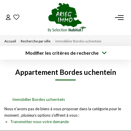
ACCUEIL
Accueil
Recherche par ville
immobilier Bordes uchentein
NOS BIENS
Modifier les critères de recherche
Type de
Localisation
transaction
Acheter
Saisissez la ville
VENDRE UN BIEN
Appartement Bordes uchentein
Type de bien
Surface min
Budget max
Sélectionnez...
DÉPOSEZ VOTRE RECHERCHE
Créer une
Rayon
Plus de critères
alerte
NOUS REJOINDRE
Immobilier Bordes uchentein
Nous n'avons pas de biens à vous proposer dans la catégorie pour le
moment , plusieurs options s'offrent à vous :
CONTACT
Transmettez-nous votre demande
EN