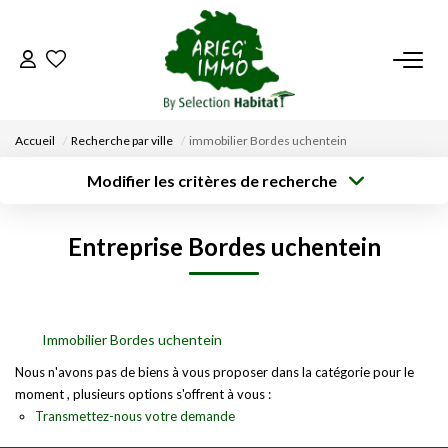
ACCUEIL
Accueil
Recherche par ville
immobilier Bordes uchentein
NOS BIENS
Modifier les critères de recherche
Type de
Localisation
transaction
Acheter
Saisissez la ville
VENDRE UN BIEN
Entreprise Bordes uchentein
Type de bien
Surface min
Budget max
Sélectionnez...
DÉPOSEZ VOTRE RECHERCHE
Créer une
Rayon
Plus de critères
alerte
NOUS REJOINDRE
Immobilier Bordes uchentein
Nous n'avons pas de biens à vous proposer dans la catégorie pour le
moment , plusieurs options s'offrent à vous :
CONTACT
Transmettez-nous votre demande
EN