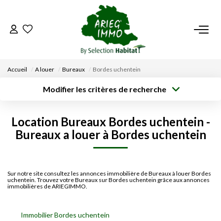
ACCUEIL
Accueil
A louer
Bureaux
Bordes uchentein
NOS BIENS
Modifier les critères de recherche
Type de
Localisation
transaction
Acheter
Saisissez la ville
VENDRE UN BIEN
Location Bureaux Bordes uchentein -
Type de bien
Surface min
Budget max
Bureaux a louer à Bordes uchentein
Sélectionnez...
DÉPOSEZ VOTRE RECHERCHE
Créer une
Rayon
Plus de critères
alerte
NOUS REJOINDRE
Sur notre site consultez les annonces immobilière de Bureaux à louer Bordes
uchentein. Trouvez votre Bureaux sur Bordes uchentein grâce aux annonces
immobilières de ARIEGIMMO.
CONTACT
Immobilier Bordes uchentein
EN