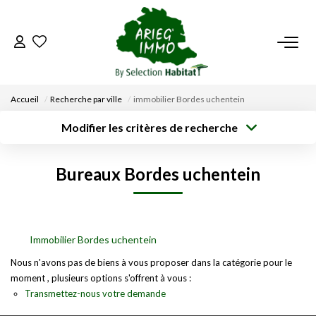
ACCUEIL
Accueil
Recherche par ville
immobilier Bordes uchentein
NOS BIENS
Modifier les critères de recherche
Type de
Localisation
transaction
Acheter
Saisissez la ville
VENDRE UN BIEN
Bureaux Bordes uchentein
Type de bien
Surface min
Budget max
Sélectionnez...
DÉPOSEZ VOTRE RECHERCHE
Créer une
Rayon
Plus de critères
alerte
NOUS REJOINDRE
Immobilier Bordes uchentein
Nous n'avons pas de biens à vous proposer dans la catégorie pour le
moment , plusieurs options s'offrent à vous :
CONTACT
Transmettez-nous votre demande
EN