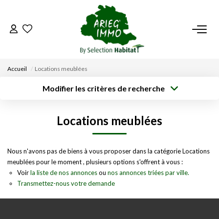
ACCUEIL
Accueil
Locations meublées
NOS BIENS
Modifier les critères de recherche
Type de
Localisation
transaction
Acheter
Saisissez la ville
VENDRE UN BIEN
Locations meublées
Type de bien
Surface min
Budget max
Sélectionnez...
DÉPOSEZ VOTRE RECHERCHE
Créer une
Nous n'avons pas de biens à vous proposer dans la catégorie Locations
Rayon
Plus de critères
alerte
meublées pour le moment , plusieurs options s'offrent à vous :
NOUS REJOINDRE
Voir
la liste de nos annonces
ou
nos annonces triées par ville.
Transmettez-nous votre demande
CONTACT
EN