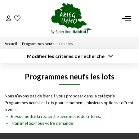
ACCUEIL
Accueil
Programmes neufs
Les Lots
NOS BIENS
Modifier les critères de recherche
Type de
Localisation
transaction
Acheter
Saisissez la ville
VENDRE UN BIEN
Programmes neufs les lots
Type de bien
Surface min
Budget max
Sélectionnez...
DÉPOSEZ VOTRE RECHERCHE
Créer une
Nous n'avons pas de biens à vous proposer dans la catégorie
Rayon
Plus de critères
alerte
Programmes neufs Les Lots pour le moment , plusieurs options s'offrent
NOUS REJOINDRE
à vous :
Re-soumettre la recherche avec moins de critères.
Transmettez-nous votre demande
CONTACT
EN