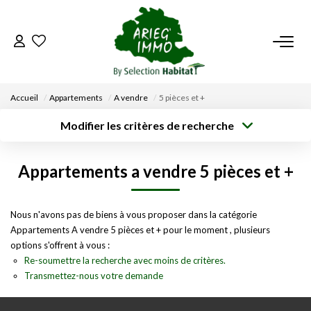
ACCUEIL
Accueil
Appartements
A vendre
5 pièces et +
NOS BIENS
Modifier les critères de recherche
Type de
Localisation
transaction
Acheter
Saisissez la ville
VENDRE UN BIEN
Appartements a vendre 5 pièces et +
Type de bien
Surface min
Budget max
Sélectionnez...
DÉPOSEZ VOTRE RECHERCHE
Créer une
Nous n'avons pas de biens à vous proposer dans la catégorie
Rayon
Plus de critères
alerte
Appartements A vendre 5 pièces et + pour le moment , plusieurs
NOUS REJOINDRE
options s'offrent à vous :
Re-soumettre la recherche avec moins de critères.
Transmettez-nous votre demande
CONTACT
EN