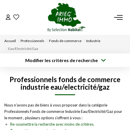
ACCUEIL
Accueil
Professionnels
Fonds de commerce
Industrie
NOS BIENS
Eau/Electricité/Gaz
Modifier les critères de recherche
VENDRE UN BIEN
Type de
Localisation
transaction
Acheter
Saisissez la ville
Professionnels fonds de commerce
Type de bien
DÉPOSEZ VOTRE RECHERCHE
Surface min
Budget max
Sélectionnez...
industrie eau/electricité/gaz
Créer une
NOUS REJOINDRE
Rayon
Plus de critères
alerte
Nous n'avons pas de biens à vous proposer dans la catégorie
Professionnels Fonds de commerce Industrie Eau/Electricité/Gaz pour
CONTACT
le moment , plusieurs options s'offrent à vous :
Re-soumettre la recherche avec moins de critères.
EN