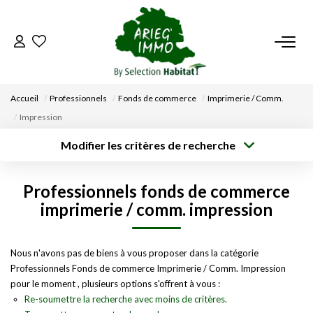
ACCUEIL
Accueil
Professionnels
Fonds de commerce
Imprimerie / Comm.
NOS BIENS
Impression
Modifier les critères de recherche
VENDRE UN BIEN
Type de
Localisation
transaction
Acheter
Saisissez la ville
Professionnels fonds de commerce
Type de bien
DÉPOSEZ VOTRE RECHERCHE
Surface min
Budget max
Sélectionnez...
imprimerie / comm. impression
Créer une
NOUS REJOINDRE
Rayon
Plus de critères
alerte
Nous n'avons pas de biens à vous proposer dans la catégorie
Professionnels Fonds de commerce Imprimerie / Comm. Impression
CONTACT
pour le moment , plusieurs options s'offrent à vous :
Re-soumettre la recherche avec moins de critères.
EN